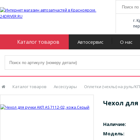
г. 
пер
Каталог товаров
Автосервис
О нас
Каталог товаров
Аксессуары
Оплетки (чехлы) на руль/К
Чехол для 
Наличие:
Модель: