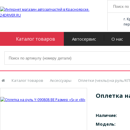
г. 
пер
Каталог товаров
Автосервис
О нас
Каталог товаров
Аксессуары
Оплетки (чехлы) на руль/К
Оплетка на
Наличие:
Модель: