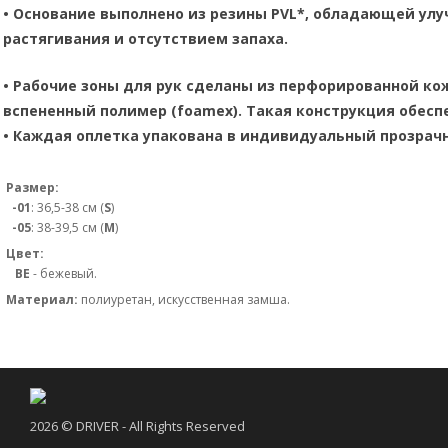
•
Основание выполнено из
резины PVL*
, обладающей улу
растягивания и отсутствием запаха.
•
Рабочие зоны для рук сделаны из перфорированной ко
вспененный полимер (foamex). Такая конструкция обесп
•
Каждая оплетка упакована в индивидуальный прозрачны
Размер:
-01
: 36,5-38 см (
S
)
-05
: 38-39,5 см (
M
)
Цвет:
BE
- бежевый.
Материал:
полиуретан, искусственная замша.
2026 © DRIVER - All Rights Reserved