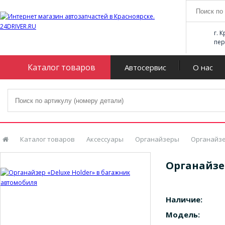
г. 
пер
Каталог товаров
Автосервис
О нас
Каталог товаров
Аксессуары
Органайзеры
Органайзе
Органайзе
Наличие:
Модель: