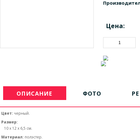
Производител
Цена:
ОПИСАНИЕ
ФОТО
Р
Цвет:
черный.
Размер:
10 х 12 х 6,5 см.
Материал:
полэстер.