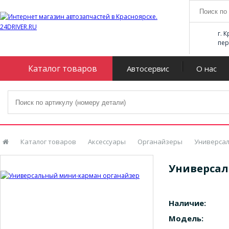
г. 
пер
Каталог товаров
Автосервис
О нас
Каталог товаров
Аксессуары
Органайзеры
Универсал
Универсал
Наличие:
Модель: