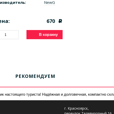
изводитель:
NewG
ена:
670
c
В корзину
РЕКОМЕНДУЕМ
ик настоящего туриста! Надёжная и долговечная, компактно ск
г. Красноярск,
переулок Телевизорный 16,