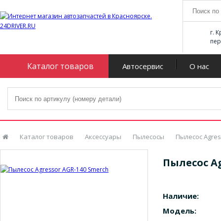
г. 
пер
Каталог товаров
Автосервис
О нас
Каталог товаров
Аксессуары
Пылесосы
Пылесос Agres
Пылесос Ag
Наличие:
Модель: