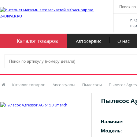
г. 
пер
Каталог товаров
Автосервис
О нас
Каталог товаров
Аксессуары
Пылесосы
Пылесос Agres
Пылесос Ag
Наличие:
Модель: