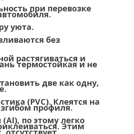
ность при перевозке
автомобиля.
ру уюта.
вливаются без
ной растягиваться и
ань термостойкая и не
тановить две как одну,
е.
стика (
PVC
). Клеятся на
изгибом профиля.
 (
Al
), по этому легко
приклеиваться. Этим
. отсутствует