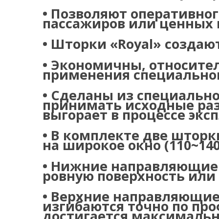
•
Позволяют оперативног
пассажиров или ценных 
•
Шторки «Royal»
cоздают
•
Экономичны, относител
применения специальног
•
Сделаны из специальной
принимать исходные раз
выгорает в процессе экс
•
В комплекте две шторки
на широкое окно (110~14
•
Нижние направляющие с
ровную поверхность или
•
Верхние направляющие 
изгибаются точно по про
достигается максимальна