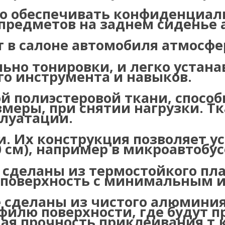
о обеспечивать конфиденциаль
предметов на заднем сиденье 
 в салоне автомобиля атмосфе
ьно тонировки, и легко устана
о инструмента и навыков.
 полиэстеровой ткани, способ
меры, при снятии нагрузки. Тк
плуатации.
. Их конструкция позволяет ус
0 см), например в микроавтобус
деланы из термостойкого пла
 поверхность с минимальным 
сделаны из чистого алюминия
филю поверхности, где будут 
я прочность приклеивания т.к