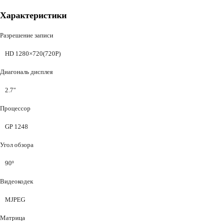
Характеристики
Разрешение записи
HD 1280×720(720P)
Диагональ дисплея
2.7"
Процессор
GP 1248
Угол обзора
90º
Видеокодек
MJPEG
Матрица