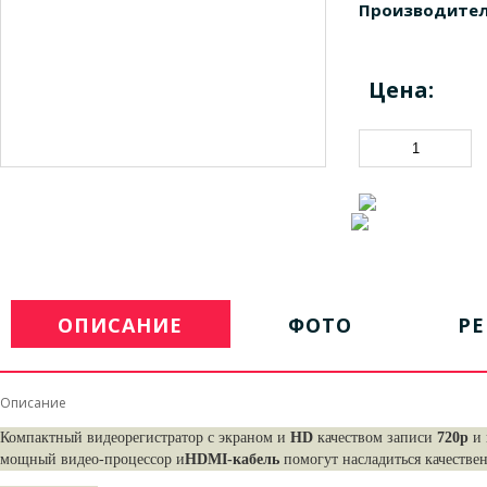
Производител
Цена:
ОПИСАНИЕ
ФОТО
Р
Описание
Компактный видеорегистратор с экраном и
HD
качеством записи
720р
и 
мощный видео-процессор и
HDMI-кабель
помогут насладиться качеств