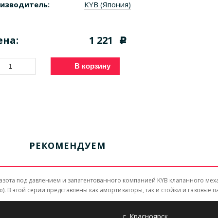
изводитель:
KYB (Япония)
ена:
1 221
c
В корзину
РЕКОМЕНДУЕМ
и азота под давлением и запатентованного компанией KYB клапанного м
. В этой серии представлены как амортизаторы, так и стойки и газовые п
г. Красноярск,