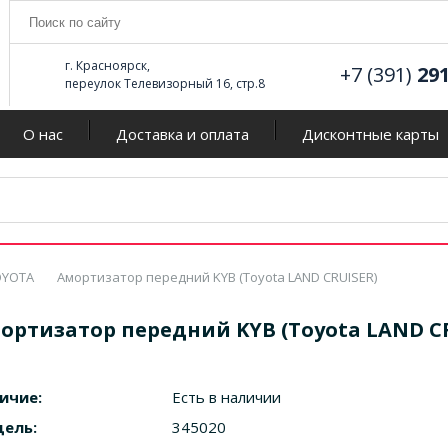
г. Красноярск,
+7 (391)
29
переулок Телевизорный 16, стр.8
О нас
Доставка и оплата
Дисконтные карты
OYOTA
Амортизатор передний KYB (Toyota LAND CRUISER)
ортизатор передний KYB (Toyota LAND C
ичие:
Есть в наличии
ель:
345020