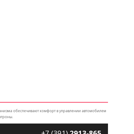
еханизма обеспечивают комфорт в управлении автомобилем
атроны.
+7 (391)
2913-865