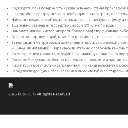
Подождите, пока поверхность кузова остынет и станет прохладной
С автомобиля предварительно необходимо смыть грязь, желательн
Наберите ведро теплой воды, возьмите шланг, чистую салфетку из 
Тщательно размешайте средство с водой (30 мл на 4 л воды);
Намочите мягкую чистую микрофибровую салфетку, рукавицу, либо
Ополосните крышу водой, мыло быстро смоется, не оставляя после
Затем такими же круговыми движениями натрите поочередно все ч
и шины.
ВНИМАНИЕ!!!
Старайтесь тщательно ополоснуть каждую с
По завершению сполосните водой ВСЮ машину и тщательно протри
После мойки кузова особенно тщательно ополосните и протрите с
Руки и губка могут сильно загрязниться, что свидетельствует о мою
Перед последующим использованием вымойте губку со стиральн
2026 © DRIVER - All Rights Reserved