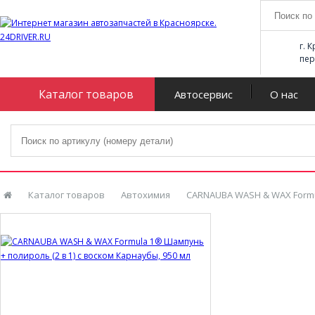
г. 
пер
Каталог товаров
Автосервис
О нас
Каталог товаров
Автохимия
CARNAUBA WASH & WAX Formul