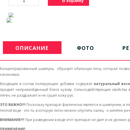
В корзину
ОПИСАНИЕ
ФОТО
Р
Концентрированный шампунь образует обильную пену, которая позволя
насекомых.
Входящие в состав полирующие добавки содержат
натуральный вос
придаёт непревзойденный блеск кузову. Сильнодействующие свойства 
пятен, не раздражает и не сушит кожу рук.
ЭТО ВАЖНО!!!
Поскольку препарат фактически является и шампунем, и по
теплой воде - это та, в которую легко можно опустить палец - о кипятке речь
ВНИМАНИЕ!!!
При разведении в воде этот препарат не дает и не должен 
ПРИМЕНЕНИЕ: