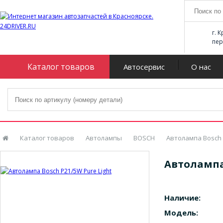
г. 
пер
Каталог товаров
Автосервис
О нас
Каталог товаров
Автолампы
BOSCH
Автолампа Bosch 
Автолампа 
Наличие:
Модель: