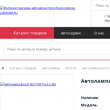
г. 
пер
Каталог товаров
Автосервис
О нас
Каталог товаров
Автолампы
BOSCH
Автолампа Bosch 
Автолампа 
Наличие:
Модель: