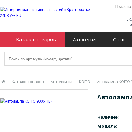
г. 
пер
Каталог товаров
Автосервис
О нас
Каталог товаров
Автолампы
KOITO
Автолампа KOITO 
Автолампа
Наличие:
Модель: