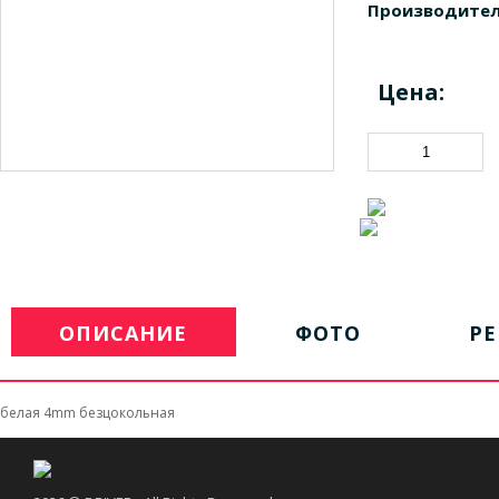
Производител
Цена:
ОПИСАНИЕ
ФОТО
Р
белая 4mm безцокольная