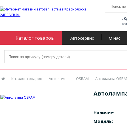
г. 
пер
Каталог товаров
Автосервис
О нас
Каталог товаров
Автолампы
OSRAM
Автолампа OSRA
Автоламп
Наличие:
Модель: