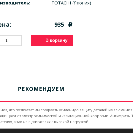
изводитель:
TOTACHI (Япония)
ена:
935
c
В корзину
РЕКОМЕНДУЕМ
нов, что позволяет им создавать усиленную защиту деталей из алюминия
ащищают от электрохимической и кавитационной коррозии. Антифризы
лях, а так же в двигателях с высокой нагрузкой.