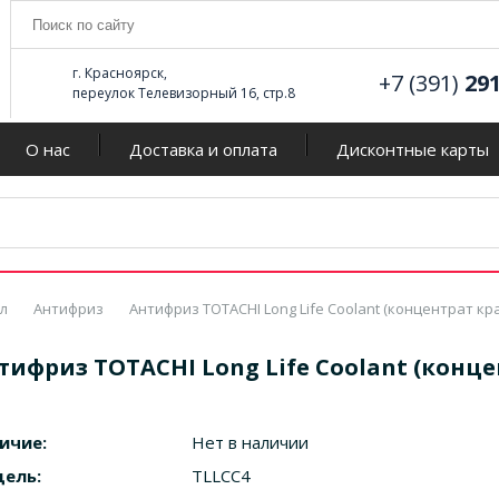
г. Красноярск,
+7 (391)
29
переулок Телевизорный 16, стр.8
О нас
Доставка и оплата
Дисконтные карты
л
Антифриз
Антифриз TOTACHI Long Life Coolant (концентрат кр
тифриз TOTACHI Long Life Coolant (конц
ичие:
Нет в наличии
ель:
TLLCC4