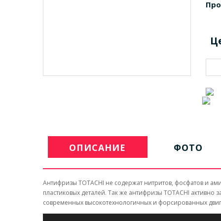
Про
Ц
ОПИСАНИЕ
ФОТО
Антифризы
TOTACHI
не содержат нитритов, фосфатов и ами
пластиковых деталей. Так же антифризы
TOTACHI
активно з
современных высокотехнологичных и форси­рованных двигате