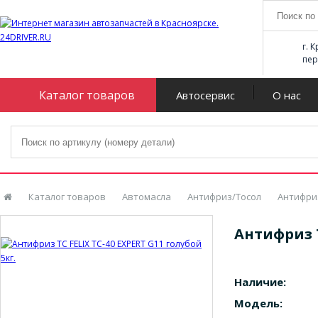
г. 
пер
Каталог товаров
Автосервис
О нас
Каталог товаров
Автомасла
Антифриз/Тосол
Антифри
Антифриз Т
Наличие:
Модель: