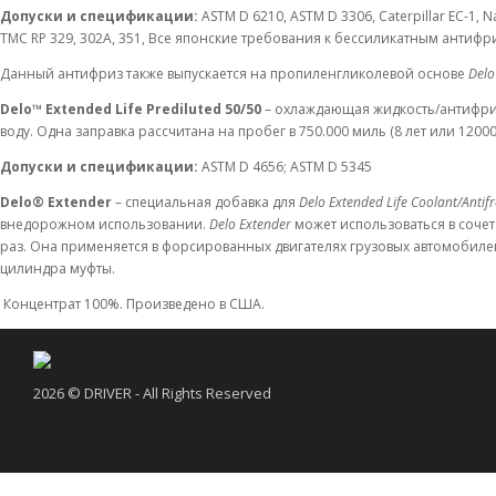
Допуски и спецификации:
ASTM D 6210, ASTM D 3306, Caterpillar EC-1,
TMC RP 329, 302A, 351, Все японские требования к бессиликатным антифризам
Данный антифриз также выпускается на пропиленгликолевой основе
Delo
Delo™ Extended Life Prediluted 50/50
– охлаждающая жидкость/антифриз,
воду. Одна заправка рассчитана на пробег в 750.000 миль (8 лет или 1200
Допуски и спецификации:
ASTM D 4656; ASTM D 5345
Delo® Extender
– специальная добавка для
Delo Extended Life Coolant/Antif
внедорожном использовании.
Delo Extender
может использоваться в соче
раз. Она применяется в форсированных двигателях грузовых автомобиле
цилиндра муфты.
Концентрат 100%. Произведено в США.
2026 © DRIVER - All Rights Reserved