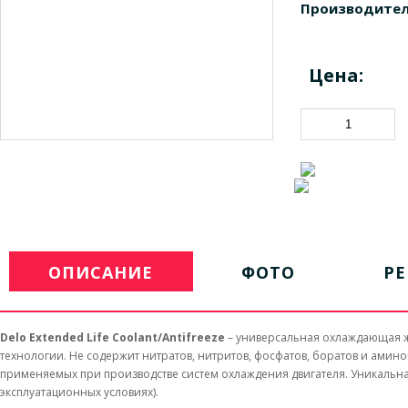
Производител
Цена:
ОПИСАНИЕ
ФОТО
Р
Delo Extended Life Coolant/Antifreeze
– универсальная охлаждающая жи
технологии. Не содержит нитратов, нитритов, фосфатов, боратов и ами
применяемых при производстве систем охлаждения двигателя. Уникальная
эксплуатационных условиях).