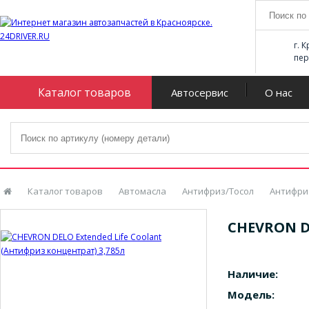
г. 
пер
Каталог товаров
Автосервис
О нас
Каталог товаров
Автомасла
Антифриз/Тосол
Антифри
CHEVRON DE
Наличие:
Модель: