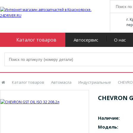
г. 
пер
Каталог товаров
Автосервис
О нас
Каталог товаров
Автомасла
Индустриальные
CHEVRO
CHEVRON GS
Наличие:
Модель: