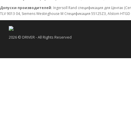
Допуски производителей:
Ingersoll Rand спецификация для Центак (Cen
TLV 9013 04, Siemens Westinghouse M Спецификация 55125Z3, Alstom HTGD 90 117
2026 © DRIVER - All Rights Reserved