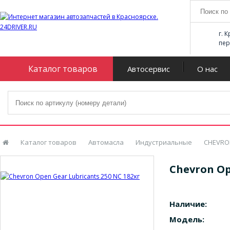
г. 
пер
Каталог товаров
Автосервис
О нас
Каталог товаров
Автомасла
Индустриальные
CHEVRO
Chevron Op
Наличие:
Модель: