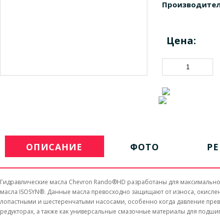
Производител
Цена:
ОПИСАНИЕ
ФОТО
Р
Гидравлические масла Chevron Rando®HD разработаны для максимальной
масла ISOSYN®. Данные масла превосходно защищают от износа, окислен
лопастными и шестеренчатыми насосами, особенно когда давление превы
редукторах, а также как универсальные смазочные материалы для подшип