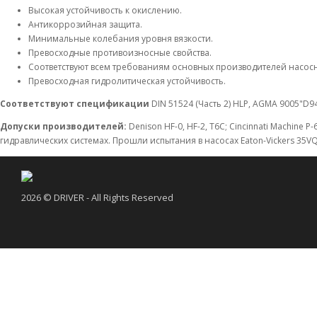
Высокая устойчивость к окислению.
Антикоррозийная защита.
Минимальные колебания уровня вязкости.
Превосходные противоизносные свойства.
Соответствуют всем требованиям основных производителей насосн
Превосходная гидролитическая устойчивость.
Соответствуют спецификации
DIN 51524 (Часть 2) HLP, AGMA 9005"D94
Допуски производителей:
Denison HF-0, HF-2, T6C; Cincinnati Machine P-
гидравлических системах. Прошли испытания в насосах Eaton-Vickers 35VQ2
2026 © DRIVER - All Rights Reserved