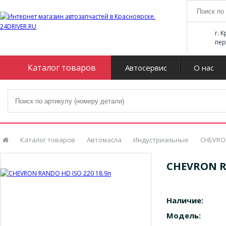
г. 
пер
Каталог товаров
Автосервис
О нас
Каталог товаров
Автомасла
Индустриальные
CHEVRO
CHEVRON RA
Наличие:
Модель: