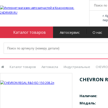
г. 
пер
Каталог товаров
Автосервис
О нас
Каталог товаров
Автомасла
Индустриальные
CHEVRO
CHEVRON RE
Наличие:
Модель: