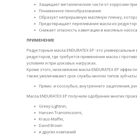
Защищает металлические части от коррозии при 
Пониженное пенообразование
Образует непрерывную масляную пленку, котора
Предотвращает переливание масла из редуктор
Снижает опасность кавитации в масляных насос
ПРИМЕНЕНИЕ
Редукторные масла ENDURATEX EP -это универсальные
редукторов, где требуется применение масла с проти
условиях и при шоковых нагрузках.
Кроме этого, низковязкие масла ENDURATEX EP эффект
также увеличивают срок службы многих типов зубчатых
Прямо- и косозубых, внутреннего зацепления, р
Масла ENDURATEX EP получили одобрение многих прои
Greey-Lightnin,
Hansen Transmissions,
Kraus-Maffei,
David Brown
и других компаний