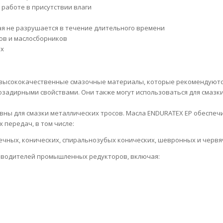
работе в присутствии влаги
я не разрушается в течение длительного времени
ов и маслосборников
ах
 высококачественные смазочные материалы, которые рекомендуютс
возадирными свойствами. Они также могут использоваться для смаз
ивны для смазки металлических тросов. Масла ENDURATEX EP обеспе
 передач, в том числе:
еечных, конических, спиральнозубых конических, шевронных и черв
зводителей промышленных редукторов, включая: