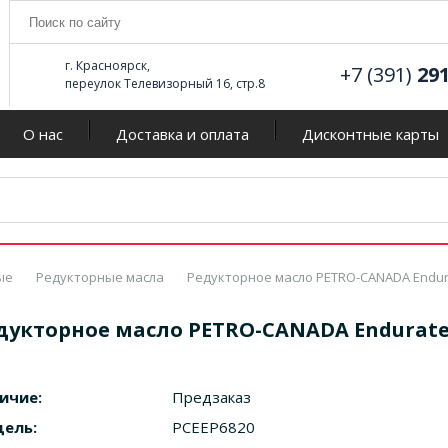
г. Красноярск,
+7 (391)
29
переулок Телевизорный 16, стр.8
О нас
Доставка и оплата
Дисконтные карты
ые
Редукторные масла
Редукторное масло PETRO-CANADA Endurat
дукторное масло PETRO-CANADA Enduratex 
ичие:
Предзаказ
ель:
PCEEP6820