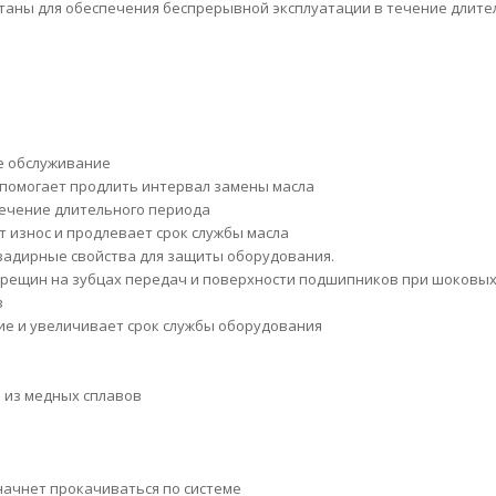
таны для обеспечения беспрерывной эксплуатации в течение длите
е обслуживание
 помогает продлить интервал замены масла
ечение длительного периода
т износ и продлевает срок службы масла
задирные свойства для защиты оборудования.
рещин на зубцах передач и поверхности подшипников при шоковых
в
е и увеличивает срок службы оборудования
. из медных сплавов
 начнет прокачиваться по системе