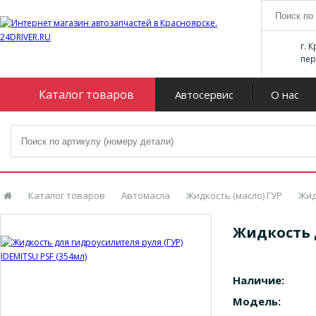
г. 
пер
Каталог товаров
Автосервис
О нас
Каталог товаров
Автомасла
Жидкость (масло) ГУР
Жид
Жидкость д
Наличие:
Модель: