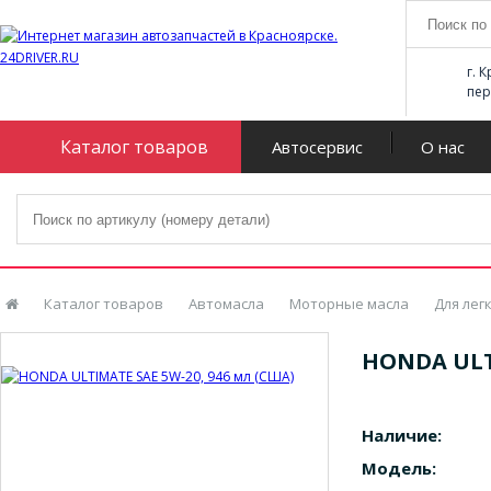
г. 
пер
Каталог товаров
Автосервис
О нас
Каталог товаров
Автомасла
Моторные масла
Для лег
HONDA ULTI
Наличие:
Модель: