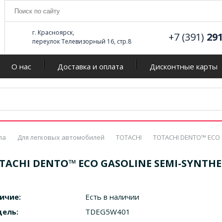
г. Красноярск,
+7 (391)
29
переулок Телевизорный 16, стр.8
О нас
Доставка и оплата
Дисконтные карты
ла
Для легковых автомобилей
TOTACHI
TOTACHI DENTO™ ECO 
TACHI DENTO™ ECO GASOLINE SEMI-SYNTHET
ичие:
Есть в наличии
ель:
TDEG5W401