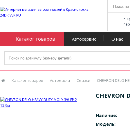
г. 
пер
Каталог товаров
Автосервис
О нас
Каталог товаров
Автомасла
Смазки
CHEVRON DELO HEA
CHEVRON DE
Наличие:
Модель: