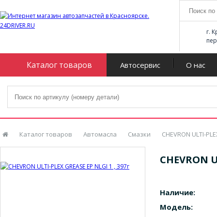
г. 
пер
Каталог товаров
Автосервис
О нас
Каталог товаров
Автомасла
Смазки
CHEVRON ULTI-PLEX
CHEVRON UL
Наличие:
Модель: