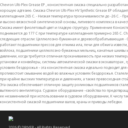
Chevron Ulti-Plex Grease EP , консистентная смазка специально разрабо
хорошую адгезию. Смазка Chevron Ulti-Plex HV Synthetic Grease EP обла
каплепадения 265 С. - Низкая температура прокачиваемости до -26 C. -
и высоко-вязкостной синтетической основы, литиевого комплекса в качес
Смазка имеет фиолетовый цвет и гладкую структуру. Применение Консистен
поднимается до 177 C при температуре каплепадения примерно 265 C. Ch
следующие отрасли: Целлюлозно-бумажная и деревообрабатывающая - Chev
работают подшипники прессов для отжима ила, печи для обжига извести
войлока, подшипники целлюлозно-бумажных мельниц, канатные шкивы и
давлении, когда требуется отличная прокачиваемость при низких темпе
установки и конвейеры, системы автоматической смазки в экскаваторах 
уcловиях бездорожья – эта консистентная смазка идеально подходит для
противостоит смыванию водой во влажных условиях бездорожья. Сталел
при крайне высоких температурах и давлениях, а также превосходная ст
Эта смазка обеспечивает отличную защиту роликовых подшипников стале
вытяжного вентилятора. Судовое оборудование –свойства по предотвращен
ее незаменимой при использовании в судовом оборудовании, К числу 
консистентной смазкой подшипники валов, краны и приводы лебедки.
2026 © DRIVER - All Rights Reserved