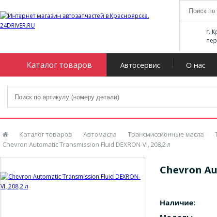
г. 
пер
Каталог товаров
Автосервис
О нас
Каталог товаров
Автомасла
Трансмиссионные масла
Chevron Automatic Transmission Fluid DEXRON-VI, 208,2 л
Chevron Au
Наличие: