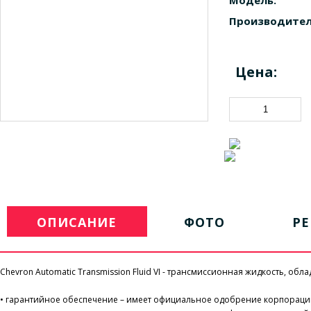
Модель:
Производител
Цена:
ОПИСАНИЕ
ФОТО
Р
Chevron Automatic Transmission Fluid VI - трансмиссионная жидкость, о
• гарантийное обеспечение – имеет официальное одобрение корпорац