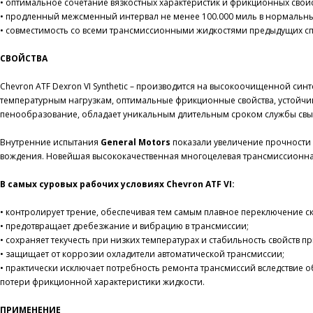
• оптимальное сочетание вязкостных характеристик и фрикционных сво
• продленный межсменный интервал не менее 100.000 миль в нормальны
• совместимость со всеми трансмиссионными жидкостями предыдущих 
СВОЙСТВА
Chevron ATF Dexron VI Synthetic – производится на высокоочищенной с
температурным нагрузкам, оптимальные фрикционные свойства, устойчив
пенообразование, обладает уникальным длительным сроком службы свы
Внутренние испытания
General Motors
показали увеличение прочности 
вождения. Новейшая высококачественная многоцелевая трансмиссионная
В самых суровых рабочих условиях Chevron ATF VI:
• контролирует трение, обеспечивая тем самым плавное переключение с
• предотвращает дребезжание и вибрацию в трансмиссии;
• сохраняет текучесть при низких температурах и стабильность свойств п
• защищает от коррозии охладители автоматической трансмиссии;
• практически исключает потребность ремонта трансмиссий вследствие о
потери фрикционной характеристики жидкости.
ПРИМЕНЕНИЕ