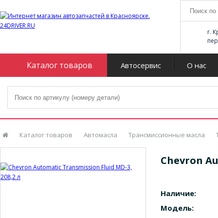
г. 
пер
Каталог товаров
Автосервис
О нас
Каталог товаров
Автомасла
Трансмиссионные масла
Chevron Au
Наличие:
Модель: