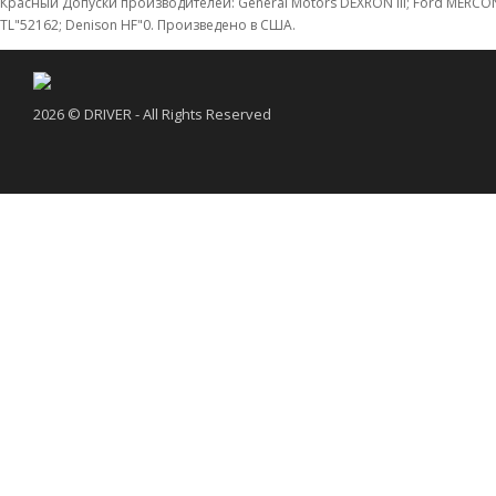
Красный Допуски производителей: General Motors DEXRON III; Ford MERCON; MB 23
TL"52162; Denison HF"0. Произведено в США.
2026 © DRIVER - All Rights Reserved