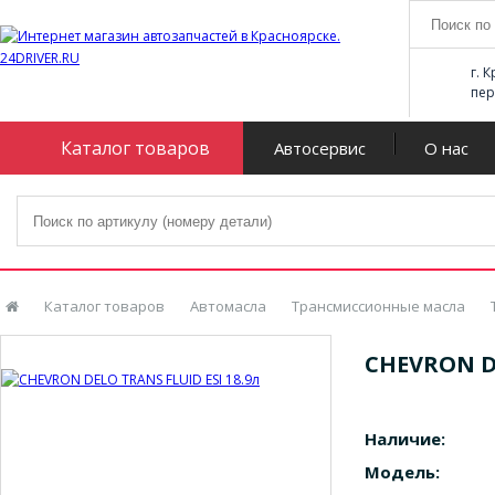
г. 
пер
Каталог товаров
Автосервис
О нас
Каталог товаров
Автомасла
Трансмиссионные масла
CHEVRON DE
Наличие:
Модель: