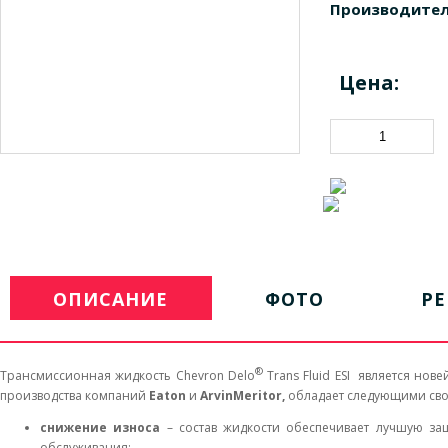
Производител
Цена:
ОПИСАНИЕ
ФОТО
Р
®
Трансмиссионная жидкость Chevron Delo
Trans Fluid ESI является но
производства компаний
Eaton
и
ArvinMeritor,
обладает следующими свой
снижение износа
– состав жидкости обеспечивает лучшую за
обслуживания;