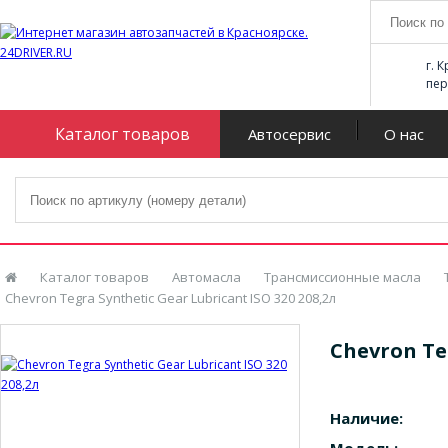
г. 
пер
Каталог товаров
Автосервис
О нас
Каталог товаров
Автомасла
Трансмиссионные масла
Chevron Tegra Synthetic Gear Lubricant ISO 320 208,2л
Chevron Teg
Наличие: