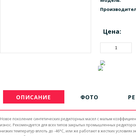
Модель:
Производител
Цена:
ОПИСАНИЕ
ФОТО
Р
Hовое поколение синтетических редукторных масел с малым коэффициент
износ. Рекомендуется для всех типов закрытых промышленных редукторов
низких температур вплоть до -46°С, или же работают в жестких условиях