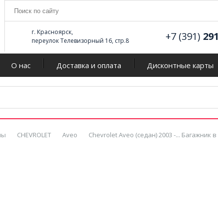
г. Красноярск,
+7 (391)
29
переулок Телевизорный 16, стр.8
О нас
Доставка и оплата
Дисконтные карты
мы
CHEVROLET
Aveo
Chevrolet Aveo (седан) 2003 -... Багажни