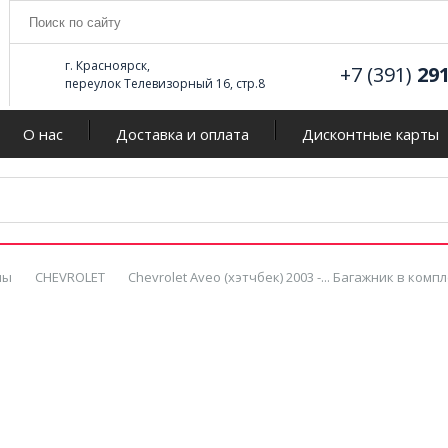
г. Красноярск,
+7 (391)
29
переулок Телевизорный 16, стр.8
О нас
Доставка и оплата
Дисконтные карты
мы
CHEVROLET
Chevrolet Aveo (хэтчбек) 2003 -... Багажник в ко