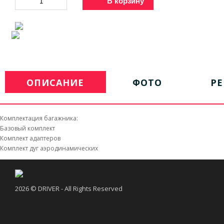
В корзину
ОПИСАНИЕ
ФОТО
Р
Комплектация багажника:
Базовый комплект
Комплект адаптеров
Комплект дуг аэродинамических
2026 © DRIVER - All Rights Reserved