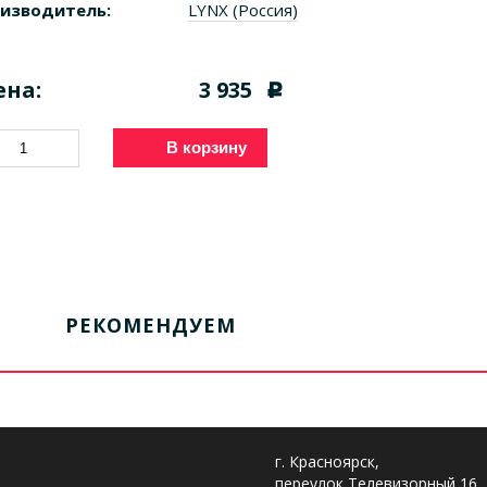
изводитель:
LYNX (Россия)
ена:
3 935
c
В корзину
РЕКОМЕНДУЕМ
г. Красноярск,
переулок Телевизорный 16,