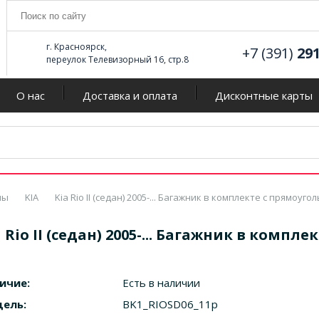
г. Красноярск,
+7 (391)
29
переулок Телевизорный 16, стр.8
О нас
Доставка и оплата
Дисконтные карты
мы
KIA
Kia Rio II (седан) 2005-... Багажник в комплекте с прямоуг
a Rio II (седан) 2005-... Багажник в ком
ичие:
Есть в наличии
ель:
BK1_RIOSD06_11p