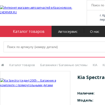
г. 
пер
Каталог товаров
Автосервис
О нас
Каталог товаров
Багажники / Багажные системы
KIA
K
Kia Spectr
Наличие:
Модель: