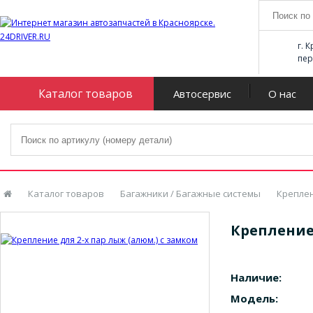
г. 
пер
Каталог товаров
Автосервис
О нас
Каталог товаров
Багажники / Багажные системы
Креплен
Крепление 
Наличие:
Модель: