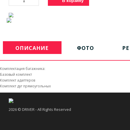
В корзину
ОПИСАНИЕ
ФОТО
Р
Комплектация багажника:
Базовый комплект
Комплект адаптеров
Комплект дуг прямоугольных
2026 © DRIVER - All Rights Reserved