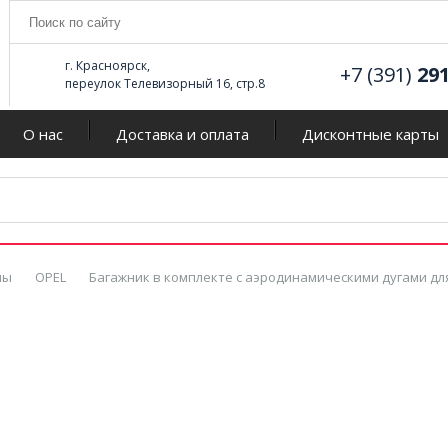
г. Красноярск,
+7 (391)
29
переулок Телевизорный 16, стр.8
О нас
Доставка и оплата
Дисконтные карты
мы
OPEL
Багажник в комплекте с аэродинамическими дугами для 