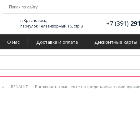
г. Красноярск,
+7 (391)
29
переулок Телевизорный 16, стр.8
О нас
Доставка и оплата
Дисконтные карты
мы
RENAULT
Багажник в комплекте с аэродинамическими дугами дл