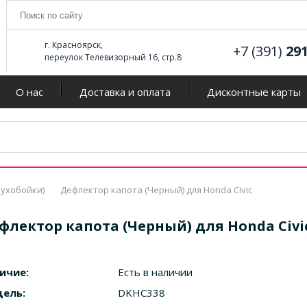
г. Красноярск,
+7 (391)
29
переулок Телевизорный 16, стр.8
О нас
Доставка и оплата
Дисконтные карты
ухобойки)
Дефлектор капота (Черный) для Honda Civic
флектор капота (Черный) для Honda Civi
ичие:
Есть в наличии
ель:
DKHC338