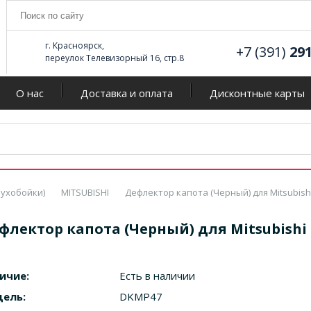
г. Красноярск,
+7 (391)
29
переулок Телевизорный 16, стр.8
О нас
Доставка и оплата
Дисконтные карты
ухобойки)
MITSUBISHI
Дефлектор капота (Черный) для Mitsubishi
флектор капота (Черный) для Mitsubishi 
ичие:
Есть в наличии
ель:
DKMP47