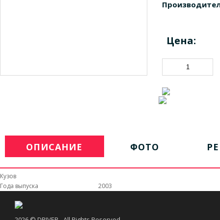
Производител
Цена:
ОПИСАНИЕ
ФОТО
Р
Кузов
Года выпуска
2003
2026 © DRIVER - All Rights Reserved