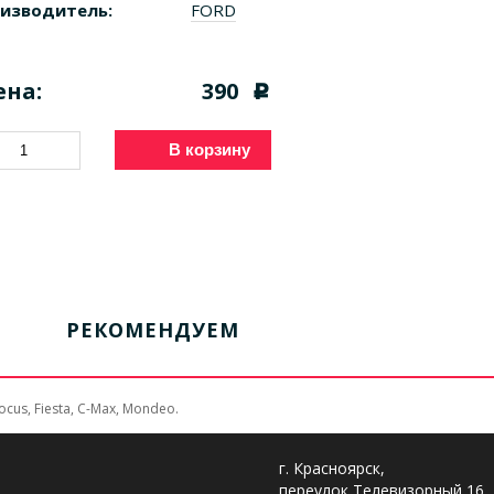
изводитель:
FORD
ена:
390
c
В корзину
РЕКОМЕНДУЕМ
s, Fiesta, C-Max, Mondeo.
г. Красноярск,
переулок Телевизорный 16,