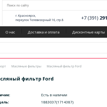
г. Красноярск,
+7 (391)
29
переулок Телевизорный 16, стр.8
О нас
Доставка и оплата
Дисконтные карты
порт
Масляные фильтры
Масляный фильтр Ford
сляный фильтр Ford
ичие:
Есть в наличии
ель:
1883037(1714387)