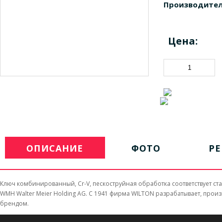
Производител
Цена:
ОПИСАНИЕ
ФОТО
Р
Ключ комбинированный, Cr-V, пескоструйная обработка соответствует ст
WMH Walter Meier Holding AG. C 1941 фирма WILTON разрабатывает, пр
брендом.