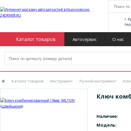
г. 
пер
Каталог товаров
Автосервис
О нас
Каталог товаров
Инструмент
Ручной инструмент
Клю
Ключ комб
Наличие:
Модель: