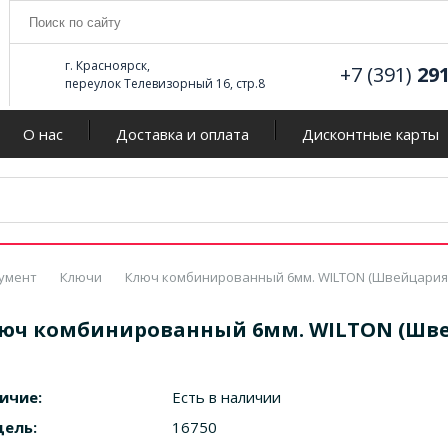
г. Красноярск,
+7 (391)
29
переулок Телевизорный 16, стр.8
О нас
Доставка и оплата
Дисконтные карты
умент
Ключи
Ключ комбинированный 6мм. WILTON (Швейцария
юч комбинированный 6мм. WILTON (Шв
ичие:
Есть в наличии
ель:
16750