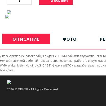
В корзину
ОПИСАНИЕ
ФОТО
Р
Диэлектрические плоскогубцы с удлиненными губками двухкомпонентными 
мелкой насечкой рабочей поверхности, позволяют работать в труднодост
WMH Walter Meier Holding AG. C 1941 фирма WILTON разрабатывает, пр
брендом.
2026 © DRIVER - All Rights Reserved