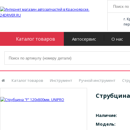
г. 
пер
Каталог товаров
Автосервис
О нас
Каталог товаров
Инструмент
Ручной инструмент
Стр
Струбцина 
Наличие:
Модель: